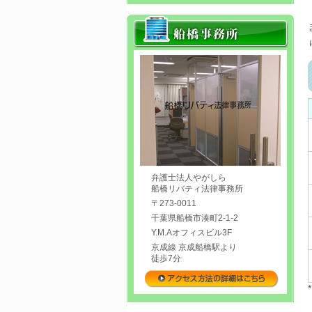
弁護士法人やがしら
船橋リバティ法律事務所
〒273‐0011
千葉県船橋市湊町2-1-2
Y.M.Aオフィスビル3F
京成線 京成船橋駅より
徒歩7分
JR総武線 船橋駅より
徒歩9分