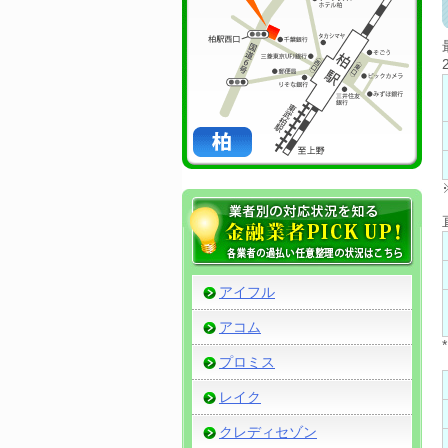
アイフル
アコム
プロミス
レイク
クレディセゾン