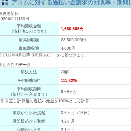
アコムに対する過払い金請求の回収率・期間
最終更新日
2020年11月30日
平均回収金額
1,680,809円
（依頼者1人につき）
最高回収額
23,500,000円
最低回収額
4,000円
※2012年4月以降 330件 のデータに基づきます。
直近５件のデータ
解決方法
和解
平均回収率*
111.82%
平均回収期間
6.69ヶ月
（依頼から入金まで）
* 引き直し計算後の過払い元金を100%として計算
依頼から訴訟提起
0.5ヶ月（15日）
訴訟提起から和解
4.2ヶ月
和解から入金
2.1ヶ月