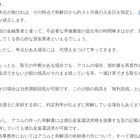
す。
争点が無ければ、その時点で和解日から約３ヶ月後の入金日を指定し、
が成立します。
他の金融業者と違って、不必要な準備書面の提出等の時間稼ぎはせず、
してくる良心的な貸金業者といえるでしょう。
ただし、争点がある場合には、代理人をつけて争ってきます。
もっとも、取引の中断がある場合でも、アコムの場合、契約書を再度作成
返済できない少額の残高がそのまま残っている等、一連計算できる取引
その場合は当然満額回収が可能です。この少額の残高を「無利息残」と
弁護士に依頼する前に、約定利率が払えずに和解している場合もありま
かし、アコムの作った和解書には過払金返還請求権を放棄する旨の記載
解していても過払金返還請
当事務所においてはアコムと和解済の依頼者の方について、すべて過払