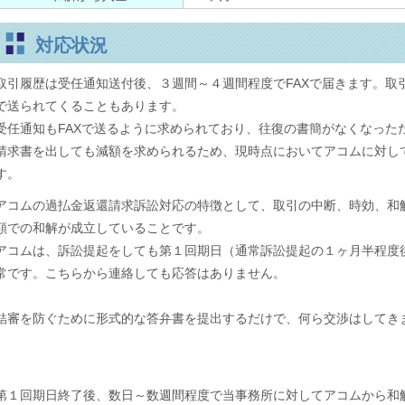
対応状況
取引履歴は受任通知送付後、３週間～４週間程度でFAXで届きます。取
で送られてくることもあります。
受任通知もFAXで送るように求められており、往復の書簡がなくなった
請求書を出しても減額を求められるため、現時点においてアコムに対し
す。
アコムの過払金返還請求訴訟対応の特徴として、取引の中断、時効、和
額での和解が成立してい
アコムは、訴訟提起をしても第１回期日（通常訴訟提起の１ヶ月半程度
常です。こちらから連絡しても応答はありません。
結審を防ぐために形式的な答弁書を提出するだけで、何ら交渉はしてき
第１回期日終了後、数日～数週間程度で当事務所に対してアコムから和