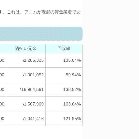
す。これは、アコムが老舗の貸金業者であ
過払い元金
回収率
000
\2,285,305
135.04%
00
\1,001,052
59.94%
000
\16,964,561
138.52%
000
\1,567,909
103.64%
000
\1,041,416
121.95%