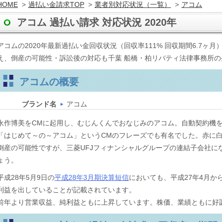
HOME
>
過払い金請求TOP
>
業者別対応状況（一覧）
>
アコム
アコム 過払い請求 対応状況 2020年
アコムの2020年最新過払い金回収状況（回収率111% 回収期間6.7
え、倒産の可能性・訴訟後の対応も千葉 船橋・柏リバティ法律事務所の
アコムの概要
ブランド名
アコム
永作博美をCMに起用し、むじんくんでおなじみのアコム。自動契約機
「はじめて～の～アコム」というCMのフレーズでも有名でした。赤に
倒産の可能性ですが、三菱UFJフィナンシャルグループの連結子会社に
ょう。
平成28年5月9日の
平成28年3月期決算短信
においても、平成27年4月から
利益を出していることが記載さ
前年より営業収益、純利益ともに上昇しています。株価、業績ともに好