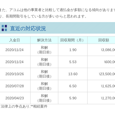
また、アコムは他の事業者と比較して過払金が多額になる傾向がありま
り、長期間取引をしている方が多いからと思われます。
直近の対応状況
入金日
解決方法
回収期間（月）
回収額
和解
2020/11/24
1.90
\3,086,
（期日前）
和解
2020/11/24
5.53
\600,0
（期日後）
和解
2020/10/26
13.60
\23,500,
（期日後）
和解
2020/07/28
6.50
\1,625,
（期日後）
和解
2020/04/23
5.90
\1,270,
（期日後）
* 法律上の争点あり,**相続案件